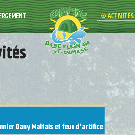
ERGEMENT
ACTIVITÉ
vités
nnier Dany Maltais et feux d'artifice